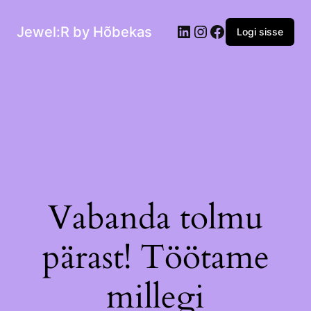
Jewel:R by Hõbekas
Logi sisse
Vabanda tolmu
pärast! Töötame
millegi