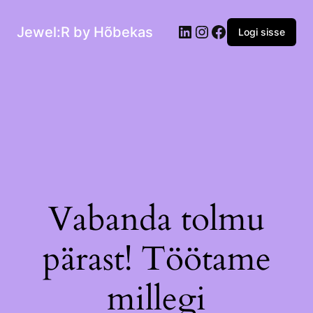
Jewel:R by Hõbekas
Logi sisse
Vabanda tolmu
pärast! Töötame
millegi