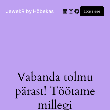
Jewel:R by Hõbekas
Logi sisse
Vabanda tolmu
pärast! Töötame
millegi